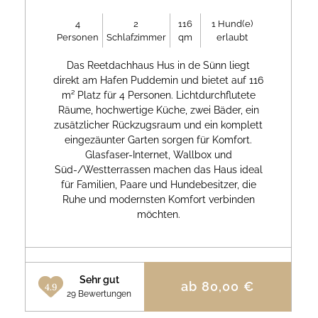
4
2
116
1
Hund(e)
Personen
Schlafzimmer
qm
erlaubt
Das Reetdachhaus Hus in de Sünn liegt
direkt am Hafen Puddemin und bietet auf 116
m² Platz für 4 Personen. Lichtdurchflutete
Räume, hochwertige Küche, zwei Bäder, ein
zusätzlicher Rückzugsraum und ein komplett
eingezäunter Garten sorgen für Komfort.
Glasfaser-Internet, Wallbox und
Süd-/Westterrassen machen das Haus ideal
für Familien, Paare und Hundebesitzer, die
Ruhe und modernsten Komfort verbinden
möchten.
Sehr gut
ab
80,00
€
4.9
29 Bewertungen