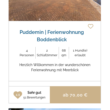
Puddemin
| Ferienwohnung
Boddenblick
4
2
68
1
Hund(e)
Personen
Schlafzimmer
qm
erlaubt
Herzlich Willkommen in der wunderschönen
Ferienwohnung mit Meerblick
Sehr gut
ab
70,00
€
4.8
51 Bewertungen