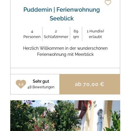
Puddemin
| Ferienwohnung
Seeblick
4
2
69
1
Hund(e)
Personen
Schlafzimmer
qm
erlaubt
Herzlich Willkommen in der wunderschönen
Ferienwohnung mit Meerblick
Sehr gut
ab
70,00
€
4.8
48 Bewertungen