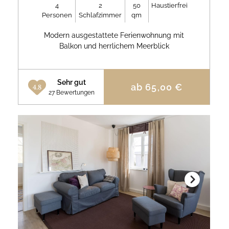
4
2
50
Haustierfrei
Personen
Schlafzimmer
qm
Modern ausgestattete Ferienwohnung mit
Balkon und herrlichem Meerblick
Sehr gut
ab
65,00
€
4.8
27 Bewertungen
Next