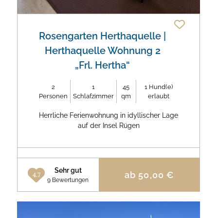
Rosengarten Herthaquelle
|
Herthaquelle Wohnung 2
„Frl. Hertha“
2
1
45
1
Hund(e)
Personen
Schlafzimmer
qm
erlaubt
Herrliche Ferienwohnung in idyllischer Lage
auf der Insel Rügen
Sehr gut
ab
50,00
€
4.7
9 Bewertungen