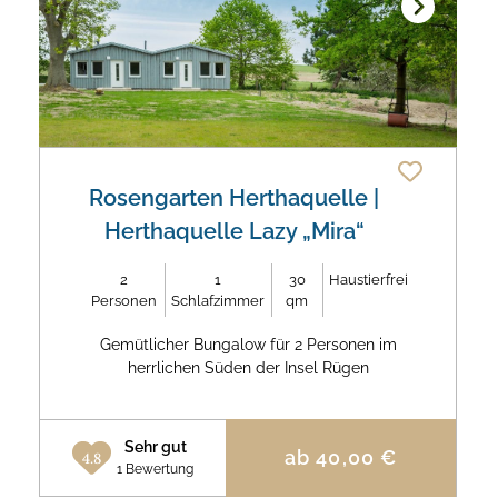
Next
Rosengarten Herthaquelle
|
Herthaquelle Lazy „Mira“
2
1
30
Haustierfrei
Personen
Schlafzimmer
qm
Gemütlicher Bungalow für 2 Personen im
herrlichen Süden der Insel Rügen
Sehr gut
ab
40,00
€
4.8
1 Bewertung