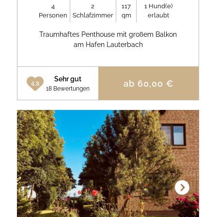
4
2
117
1
Hund(e)
Personen
Schlafzimmer
qm
erlaubt
Traumhaftes Penthouse mit großem Balkon
am Hafen Lauterbach
Sehr gut
ab
60,00
€
4.8
18 Bewertungen
Next