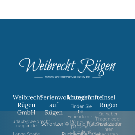
Weibrecht
Ferienwohnungen
Unterkünfte
Insel
Rügen
auf
Rügen
Finden Sie
GmbH
Rügen
bei
Sie haben
Feriendomizile
Fragen oder
urlaub@weibrecht-
Rügen Ihre
Schoritzer Wiek und Halbinsel Zudar
Wünsche für
ruegen.de
passende
Ihren
Unterkunft
Puddeminer Wiek
Lange Straße
nächsten