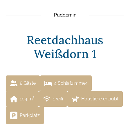
Puddemin
Reetdachhaus
Weißdorn 1
8
 Gäste
4
 Schlafzimmer
104
 m²
1
 wifi
Haustiere erlaubt
Parkplatz