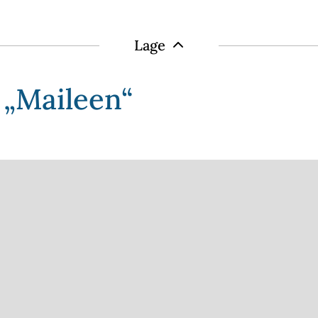
Lage
 „Maileen“