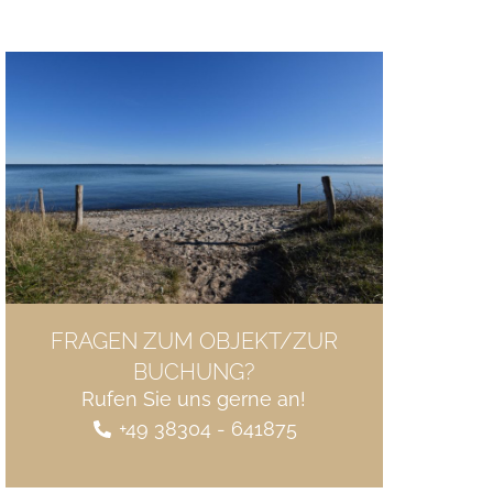
FRAGEN ZUM OBJEKT/ZUR
BUCHUNG?
Rufen Sie uns gerne an!
+49 38304 - 641875