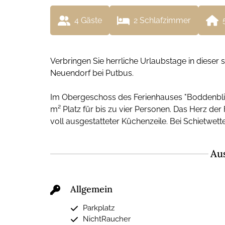
4
 Gäste
2
 Schlafzimmer
Verbringen Sie herrliche Urlaubstage in diese
Neuendorf bei Putbus.
Im Obergeschoss des Ferienhauses "Boddenbli
m² Platz für bis zu vier Personen. Das Herz d
voll ausgestatteter Küchenzeile. Bei Schietwet
Au
Allgemein
Parkplatz
NichtRaucher