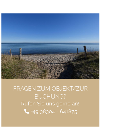
FRAGEN ZUM OBJEKT/ZUR
BUCHUNG?
Rufen Sie uns gerne an!
+49 38304 - 641875