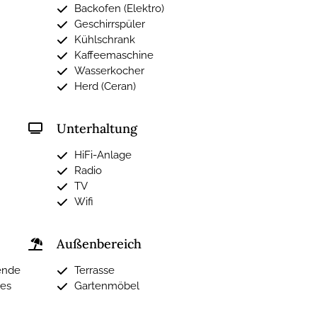
Backofen (Elektro)
Geschirrspüler
Kühlschrank
Kaffeemaschine
Wasserkocher
Herd (Ceran)
Unterhaltung
HiFi-Anlage
Radio
TV
Wifi
Außenbereich
ende
Terrasse
nes
Gartenmöbel