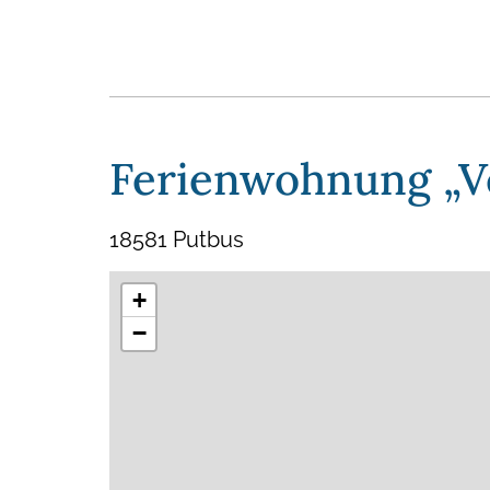
Ferienwohnung „Ve
18581 Putbus
+
−