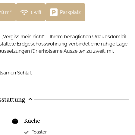
78
 m²
1
 wifi
Parkplatz
Vergiss mein nicht“ – Ihrem behaglichen Urlaubsdomizil
gestaltete Erdgeschosswohnung verbindet eine ruhige Lage
ussetzungen für erholsame Auszeiten zu zweit, mit
lsamen Schlaf:
sstattung
Küche
Toaster