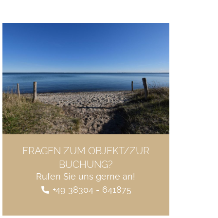
FRAGEN ZUM OBJEKT/ZUR
BUCHUNG?
Rufen Sie uns gerne an!
+49 38304 - 641875