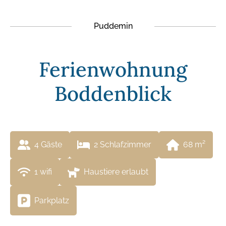
Puddemin
Ferienwohnung
Boddenblick
4
 Gäste
2
 Schlafzimmer
68
 m²
1
 wifi
Haustiere erlaubt
Parkplatz