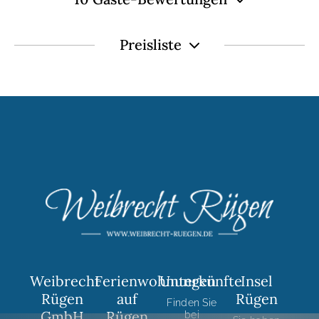
Preisliste
Weibrecht
Ferienwohnungen
Unterkünfte
Insel
Rügen
auf
Rügen
Finden Sie
GmbH
Rügen
bei