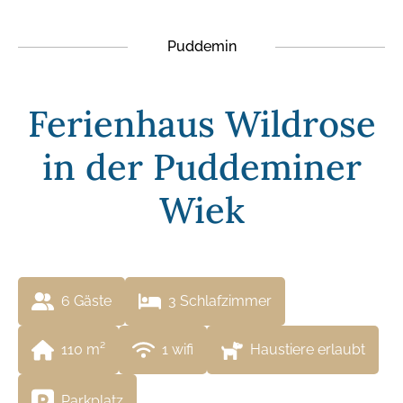
Puddemin
Ferienhaus Wildrose
in der Puddeminer
Wiek
6
 Gäste
3
 Schlafzimmer
110
 m²
1
 wifi
Haustiere erlaubt
Parkplatz