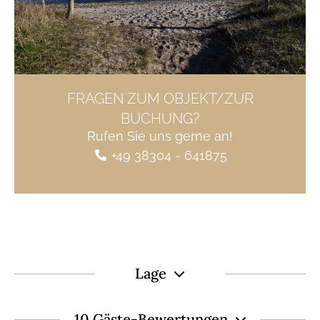
FRAGEN ZUM OBJEKT/ZUR
BUCHUNG?
Rufen Sie uns gerne an!
+49 38304 - 641875
Lage
10 Gäste-Bewertungen