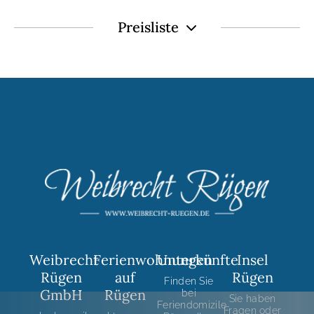
Preisliste
Weibrecht
Ferienwohnungen
Unterkünfte
Insel
Rügen
auf
Rügen
Finden Sie
GmbH
Rügen
bei
Sie haben
Feriendomizile
Fragen oder