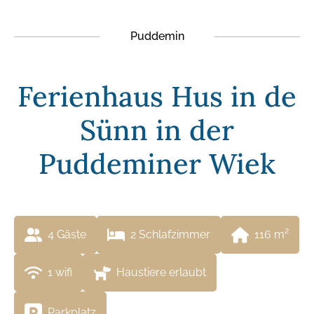
Puddemin
Ferienhaus Hus in de
Sünn in der
Puddeminer Wiek
4
 Gäste
2
 Schlafzimmer
116
 m²
1
 wifi
Haustiere erlaubt
Parkplatz