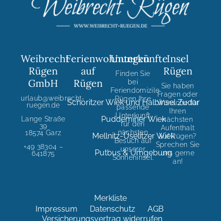
Weibrecht
Ferienwohnungen
Unterkünfte
Insel
Rügen
auf
Rügen
Finden Sie
GmbH
Rügen
bei
Sie haben
Feriendomizile
Fragen oder
urlaub@weibrecht-
Rügen Ihre
Schoritzer Wiek und Halbinsel Zudar
Wünsche für
ruegen.de
passende
Ihren
Unterkunft
Puddeminer Wiek
Lange Straße
nächsten
für den
39
Aufenthalt
nächsten
18574 Garz
Mellnitz-Üselitzer Wiek
auf Rügen?
Besuch auf
Sprechen Sie
+49 38304 –
unserer
Putbus & Umgebung
uns gerne
641875
Sonneninsel.
an!
Unterkünfte
ansehe..
Merkliste
Impressum
Datenschutz
AGB
Versicherungsvertrag widerrufen