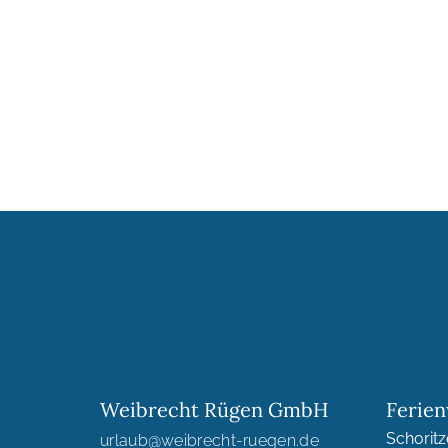
Weibrecht Rügen GmbH
Ferie
Schoritz
urlaub@weibrecht-ruegen.de