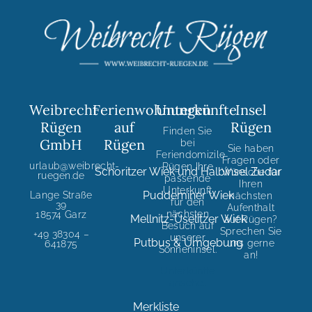
Weibrecht
Ferienwohnungen
Unterkünfte
Insel
Rügen
auf
Rügen
Finden Sie
GmbH
Rügen
bei
Sie haben
Feriendomizile
Fragen oder
urlaub@weibrecht-
Rügen Ihre
Schoritzer Wiek und Halbinsel Zudar
Wünsche für
ruegen.de
passende
Ihren
Unterkunft
Puddeminer Wiek
Lange Straße
nächsten
für den
39
Aufenthalt
nächsten
18574 Garz
Mellnitz-Üselitzer Wiek
auf Rügen?
Besuch auf
Sprechen Sie
+49 38304 –
unserer
Putbus & Umgebung
uns gerne
641875
Sonneninsel.
an!
Unterkünfte
ansehe..
Merkliste